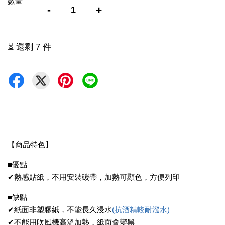
數量
-
+
⏳ 還剩 7 件
【商品特色】
■優點
✔熱感貼紙，不用安裝碳帶，加熱可顯色，方便列印
■缺點
✔紙面非塑膠紙，不能長久浸水
(抗酒精較耐潑水)
✔不能用吹風機高溫加熱，紙面會變黑