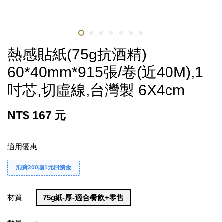
熱感貼紙(75g抗酒精)
60*40mm*915張/卷(近40M),1
吋芯,切虛線,台灣製 6X4cm
NT$ 167 元
適用優惠
消費200贈1元回饋金
材質
75g紙-厚-適合餐飲+零售