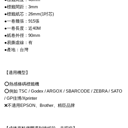
●標籤間距：3mm
●標籤紙芯：26mm(1吋芯)
●一卷幾張：915張
●一卷長度：近40M
●紙卷外徑：90mm
●易撕虛線：有
●產地：台灣
【適用機型】
⭕熱感條碼標籤機
⭕例如 TSC / Godex / ARGOX / SBARCODE / ZEBRA / SATO
/ GP佳博/Xprinter
❌不適用EPSON、Brother、精臣品牌