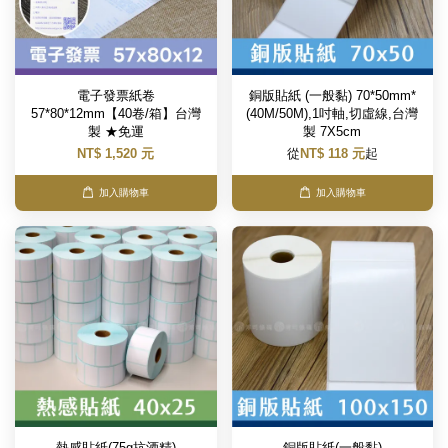
電子發票紙卷
銅版貼紙 (一般黏) 70*50mm*
57*80*12mm【40卷/箱】台灣
(40M/50M),1吋軸,切虛線,台灣
製 ★免運
製 7X5cm
NT$ 1,520 元
從
NT$ 118 元
起
加入購物車
加入購物車
熱感貼紙(75g抗酒精)
銅版貼紙(一般黏)