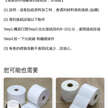
【成捲原料偶爾遇到接紙段，非瑕疵】
(1) 說明：成卷貼紙原料加工時，會遇到材料偶有接紙 (如圖)
(2) 遇到接紙請做以下動作
Step1.機器打開Step2.拉出接紙段約8~10公分，避開接紙段後
Step3.按一下出紙鍵 再繼續操作
(3) 每卷的標籤張數不會因此減少，請放心。
您可能也需要