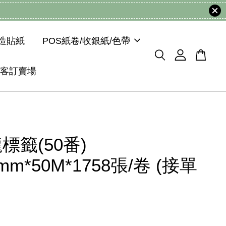
模造貼紙
POS紙卷/收銀紙/色帶
客訂賣場
標籤(50番)
5mm*50M*1758張/卷 (接單