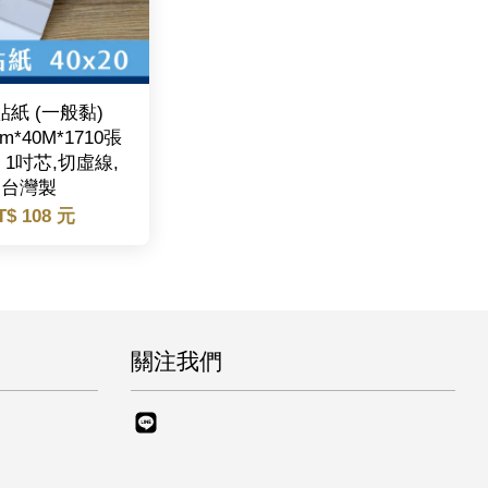
紙 (一般黏)
mm*40M*1710張
1吋芯,切虛線,
台灣製
T$ 108 元
關注我們
Line