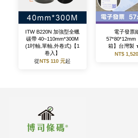
ITW B220N 加強型全蠟
電子發票
碳帶 40~110mm*300M
57*80*12mm
(1吋軸,單軸,外卷式)【1
箱】台灣製 
卷入】
NT$ 1,52
從
NT$ 110 元
起