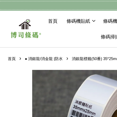
首頁
條碼機貼紙
條碼
條碼掃
›
›
首頁
● 消銀龍/消金龍 |防水
消銀龍標籤(50番) 35*25m