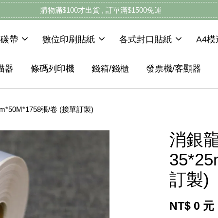
購物滿$100才出貨 , 訂單滿$1500免運
機碳帶
數位印刷貼紙
各式封口貼紙
A4
描器
條碼列印機
錢箱/錢櫃
發票機/客顯器
m*50M*1758張/卷 (接單訂製)
消銀龍
35*2
訂製)
NT$ 0 元