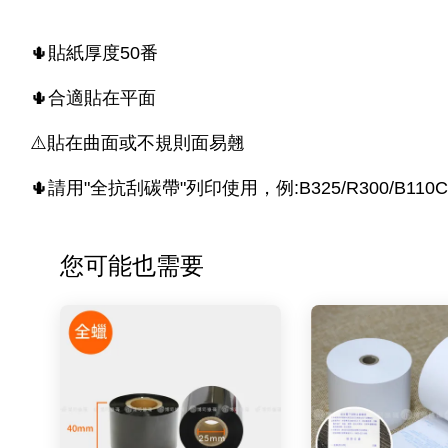
🌵貼紙厚度50番
🌵合適貼在平面
⚠️貼在曲面或不規則面易翹
🌵請用"全抗刮碳帶"列印使用，例:B325/R300/B110
您可能也需要