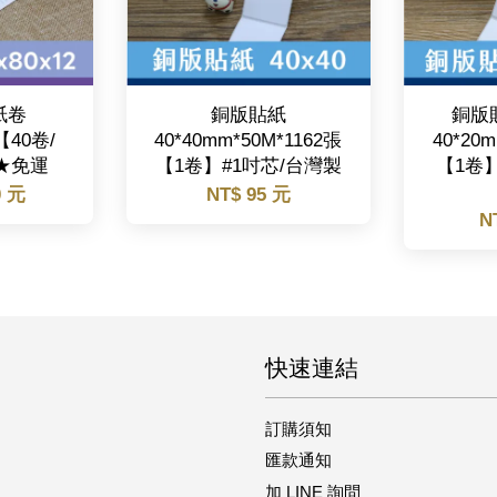
紙卷
銅版貼紙
銅版貼
【40卷/
40*40mm*50M*1162張
40*20
★免運
【1卷】#1吋芯/台灣製
【1卷】
0 元
NT$ 95 元
N
快速連結
訂購須知
匯款通知
加 LINE 詢問