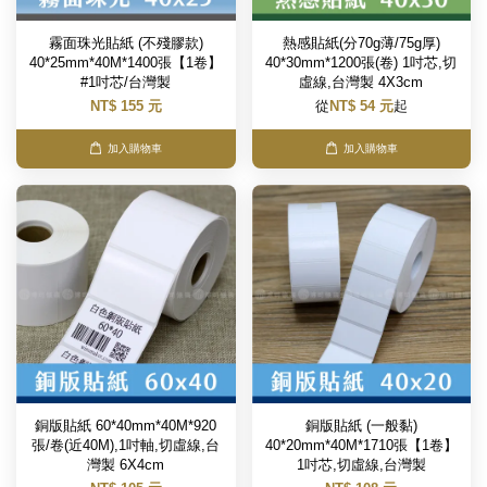
霧面珠光貼紙 (不殘膠款)
熱感貼紙(分70g薄/75g厚)
40*25mm*40M*1400張【1卷】
40*30mm*1200張(卷) 1吋芯,切
#1吋芯/台灣製
虛線,台灣製 4X3cm
NT$ 155 元
從
NT$ 54 元
起
加入購物車
加入購物車
銅版貼紙 60*40mm*40M*920
銅版貼紙 (一般黏)
張/卷(近40M),1吋軸,切虛線,台
40*20mm*40M*1710張【1卷】
灣製 6X4cm
1吋芯,切虛線,台灣製