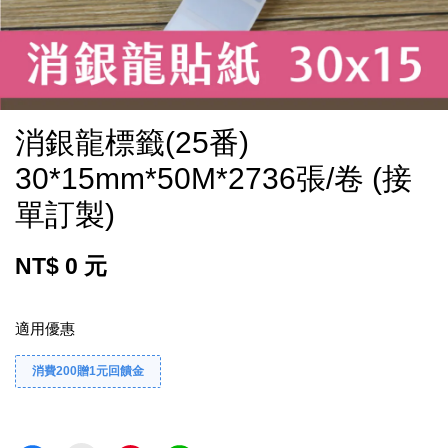
消銀龍標籤(25番)
30*15mm*50M*2736張/卷 (接
單訂製)
NT$ 0 元
適用優惠
消費200贈1元回饋金