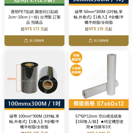
透明PET貼紙 圓形封口貼紙
碳帶 50mm*300M (1吋軸,單
2cm~10cm (一份) 台灣製 訂製
軸,外卷式)【1卷入】#全蠟/半
品 預購品
蠟半樹脂/全樹脂
從
NT$ 173 元
起
從
NT$ 135 元
起
加入購物車
加入購物車
碳帶 100mm*300M (1吋軸,單
57*60*12mm 空白模造紙卷
軸,外卷式)【1卷入】#全蠟/半
【150卷入/箱】★特定機型使
蠟半樹脂/全樹脂
用★預購等3天