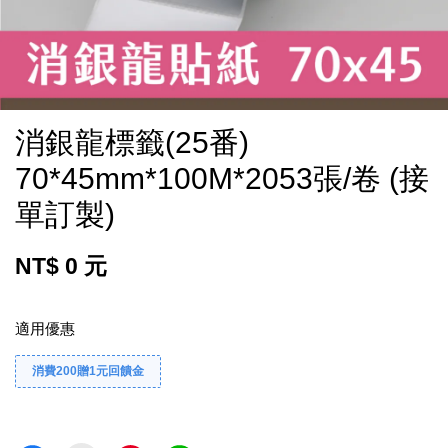
消銀龍標籤(25番)
70*45mm*100M*2053張/卷 (接
單訂製)
NT$ 0 元
適用優惠
消費200贈1元回饋金