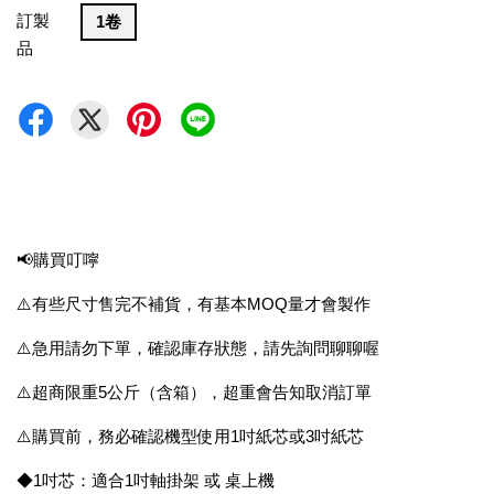
訂製
1卷
品
📢購買叮嚀
⚠️有些尺寸售完不補貨，有基本MOQ量才會製作
⚠️急用請勿下單，確認庫存狀態，請先詢問聊聊喔
⚠️超商限重5公斤（含箱），超重會告知取消訂單
⚠️購買前，務必確認機型使用1吋紙芯或3吋紙芯
◆1吋芯：適合1吋軸掛架 或 桌上機