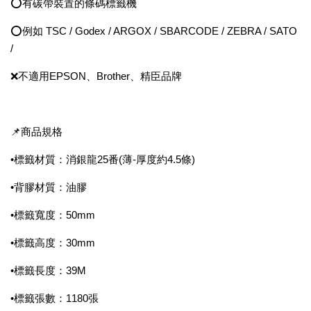
⭕有碳帶裝置的條碼標籤機
⭕例如 TSC / Godex / ARGOX / SBARCODE / ZEBRA / SATO
/
❌不適用EPSON、Brother、精臣品牌
📌商品規格
•標籤材質：消銀龍25番(薄-厚度約4.5條)
•背膠材質：油膠
•標籤寬度：50mm
•標籤高度：30mm
•標籤長度：39M
•標籤張數：1180張