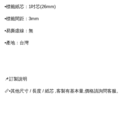
•標籤紙芯：1吋芯(26mm)
•標籤間距：3mm
•易撕虛線：無
•產地：台灣
📌訂製說明
📏•其他尺寸 / 長度 / 紙芯 ,客製有基本量,價格請詢問客服。