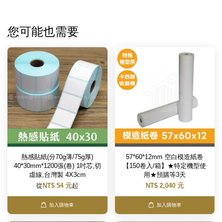
您可能也需要
熱感貼紙(分70g薄/75g厚)
57*60*12mm 空白模造紙卷
40*30mm*1200張(卷) 1吋芯,切
【150卷入/箱】★特定機型使
虛線,台灣製 4X3cm
用★預購等3天
從
NT$ 54 元
起
NT$ 2,040 元
加入購物車
加入購物車