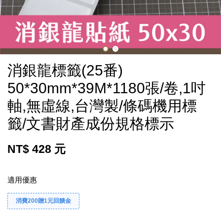
消銀龍標籤(25番)
50*30mm*39M*1180張/卷,1吋
軸,無虛線,台灣製/條碼機用標
籤/文書財產成份規格標示
NT$ 428 元
適用優惠
消費200贈1元回饋金