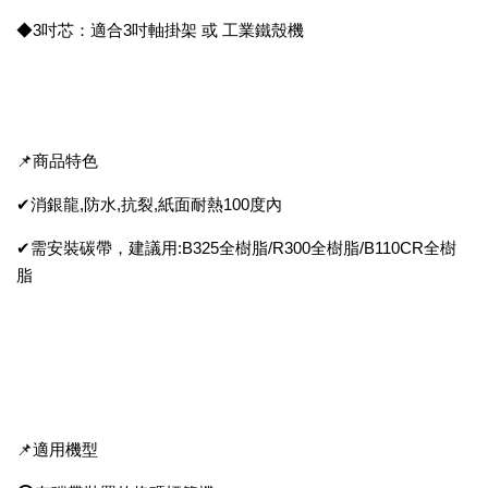
◆3吋芯：適合3吋軸掛架 或 工業鐵殼機
📌商品特色
✔消銀龍,防水,抗裂,紙面耐熱100度內
✔需安裝碳帶，建議用:B325全樹脂/R300全樹脂/B110CR全樹
脂
📌適用機型