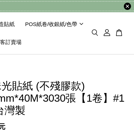
模造貼紙
POS紙卷/收銀紙/色帶
客訂賣場
光貼紙 (不殘膠款)
0mm*40M*3030張【1卷】#1
台灣製
 元