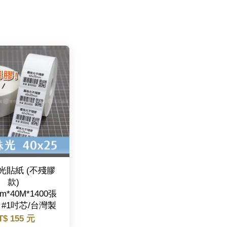
光貼紙 (不殘膠
款)
mm*40M*1400張
#1吋芯/台灣製
T$ 155 元