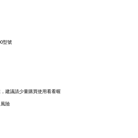
300型號
業，建議請少量購買使用看看喔
之風險