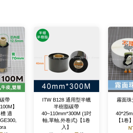
碳帶
ITW B128 通用型半蠟
霧面珠
X100M】
半樹脂碳帶
凹槽 適
40~110mm*300M (1吋
40*25
,GE300,
軸,單軸,外卷式)【1卷
【1卷】
ra
入】
N