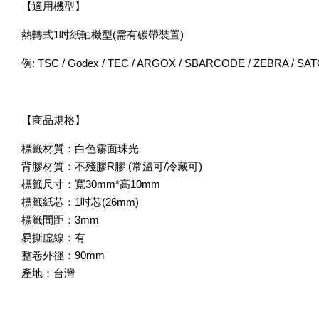
【適用機型】
熱轉式1吋紙軸機型(需有碳帶裝置)
例: TSC / Godex / TEC / ARGOX / SBARCODE / ZEBRA / S
【商品規格】
標籤材質：白色霧面珠光
背膠材質：不殘膠R膠 (常溫可/冷藏可)
標籤尺寸：寬30mm*高10mm
標籤紙芯：1吋芯(26mm)
標籤間距：3mm
易撕虛線：有
整卷外徑：90mm
產地：台灣