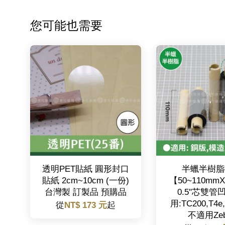
您可能也需要
透明PET貼紙 圓形封口
半蠟半樹脂
貼紙 2cm~10cm (一份)
【50~110mm
台灣製 訂製品 預購品
0.5"芯雙管
用:TC200,T4e
從
NT$ 173 元
起
不適用Zeb