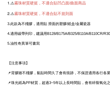
1.⚠️
霧珠材質硬挺，不適合貼凹凸面/曲面商品
2.⚠️
霧珠材質硬挺，不適合貼不規則面
3.此款為不殘膠，適用貼 滑面的塑膠/紙盒/金屬瓷器
4.適用碳帶列印，建議用B128/B175A/B325/B110A/B110CR/R
5.油性奇異筆可書寫
【注意事項】
📌背膠雖不殘膠，黏貼時間久了會有痕跡，不保證適用各行各
📌珠光紙為PP材質，超過3~5年以上長時間貼，會有碎裂氧化