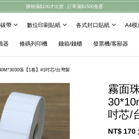
購物滿$100才出貨 , 訂單滿$1500免運
機碳帶
數位印刷貼紙
各式封口貼紙
A4
描器
條碼列印機
錢箱/錢櫃
發票機/客顯器
40M*3030張【1卷】#1吋芯/台灣製
霧面珠
30*1
吋芯/
NT$ 170