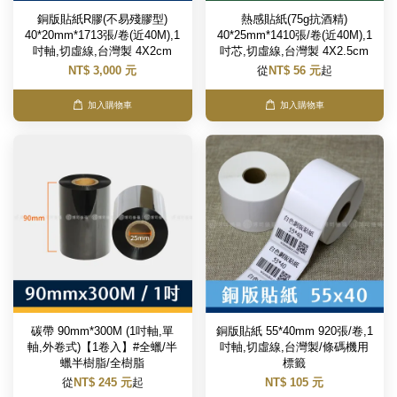
銅版貼紙R膠(不易殘膠型)
熱感貼紙(75g抗酒精)
40*20mm*1713張/卷(近40M),1
40*25mm*1410張/卷(近40M),1
吋軸,切虛線,台灣製 4X2cm
吋芯,切虛線,台灣製 4X2.5cm
NT$ 3,000 元
從
NT$ 56 元
起
加入購物車
加入購物車
碳帶 90mm*300M (1吋軸,單
銅版貼紙 55*40mm 920張/卷,1
軸,外卷式)【1卷入】#全蠟/半
吋軸,切虛線,台灣製/條碼機用
蠟半樹脂/全樹脂
標籤
從
NT$ 245 元
起
NT$ 105 元