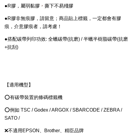
，
●R膠，屬弱黏膠
撕下不易殘膠
●R膠
非無痕膠，請留意；
商品貼上標籤，一定都會有膠
痕，介意膠痕者，請考慮！
●搭配碳帶列印功效: 全蠟
碳帶(抗磨)
/ 半蠟半樹脂碳帶(抗磨
+抗刮)
【適用機型】
⭕有碳帶裝置的條碼標籤機
⭕例如 TSC / Godex / ARGOX / SBARCODE / ZEBRA /
SATO /
❌不適用EPSON、Brother、精臣品牌