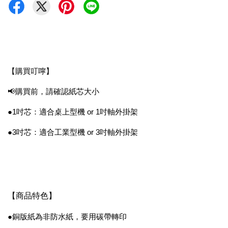
【購買叮嚀】
📢購買前，請確認紙芯大小
●1吋芯：適合桌上型機 or 1吋軸外掛架
●3吋芯：適合工業型機 or 3吋軸外掛架
【商品特色】
●銅版紙為非防水紙，要用碳帶轉印