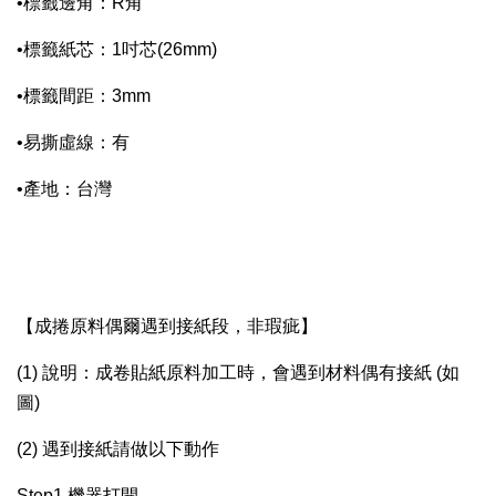
•標籤邊角：R角
•標籤紙芯：1吋芯(26mm)
•標籤間距：3mm
•易撕虛線：有
•產地：台灣
【成捲原料偶爾遇到接紙段，非瑕疵】
(1) 說明：成卷貼紙原料加工時，會遇到材料偶有接紙 (如
圖)
(2) 遇到接紙請做以下動作
Step1.機器打開