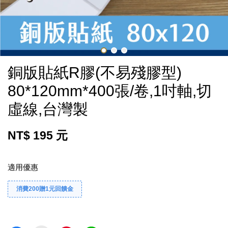
銅版貼紙R膠(不易殘膠型)
80*120mm*400張/卷,1吋軸,切
虛線,台灣製
NT$ 195 元
適用優惠
消費200贈1元回饋金