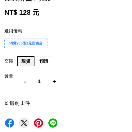
NT$ 128 元
適用優惠
消費200贈1元回饋金
交期
現貨
預購
數量
-
+
⏳ 還剩 1 件