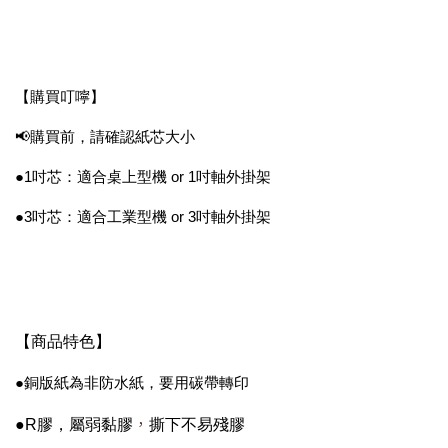
【購買叮嚀】
📢購買前，請確認紙芯大小
●1吋芯：適合桌上型機 or 1吋軸外掛架
●3吋芯：適合工業型機 or 3吋軸外掛架
【商品特色】
●銅版紙為非防水紙，要用碳帶轉印
，
●R膠，屬弱黏膠
撕下不易殘膠