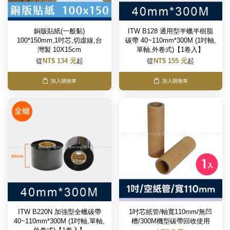
銅版貼紙(一般黏)
ITW B128 通用型半蠟半樹脂
100*150mm,1吋芯,切虛線,台
碳帶 40~110mm*300M (1吋軸,
灣製 10X15cm
單軸,外卷式)【1卷入】
從
NT$ 134 元
起
從
NT$ 155 元
起
加入購物車
加入購物車
ITW B220N 加強型全蠟碳帶
1吋芯紙管/軸寬110mm/無凹
40~110mm*300M (1吋軸,單軸,
槽/300M機型碳帶回收使用