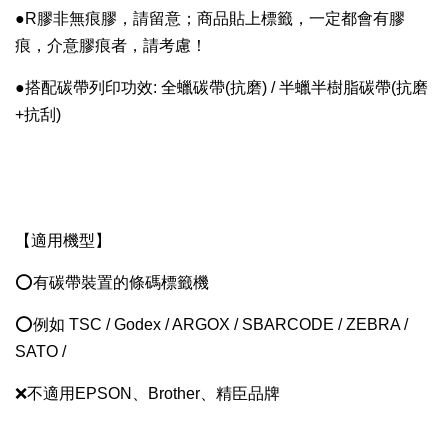
●R膠
非無痕膠，請留意；
商品貼上標籤，一定都會有膠
痕，介意膠痕者，請考慮！
●搭配碳帶列印功效: 全蠟
碳帶(抗磨)
/ 半蠟半樹脂碳帶(抗磨
+抗刮)
【適用機型】
⭕有碳帶裝置的條碼標籤機
⭕例如 TSC / Godex / ARGOX / SBARCODE / ZEBRA /
SATO /
❌不適用EPSON、Brother、精臣品牌