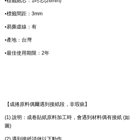
•標籤紙芯：1吋芯(26mm)
•標籤間距：3mm
•易撕虛線：有
•產地：台灣
•最佳使用期限：2年
【成捲原料偶爾遇到接紙段，非瑕疵】
(1) 說明：成卷貼紙原料加工時，會遇到材料偶有接紙 (如
圖)
(2) 遇到接紙請做以下動作