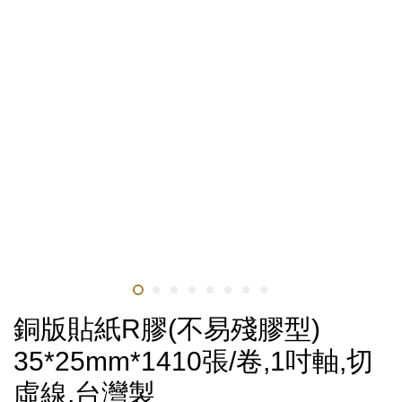
銅版貼紙R膠(不易殘膠型)
35*25mm*1410張/卷,1吋軸,切
虛線,台灣製