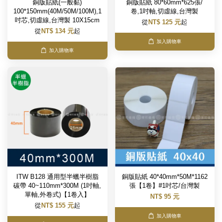
銅版貼紙(一般黏)
銅版貼紙 80*60mm*625張/
100*150mm(40M/50M/100M),1
卷,1吋軸,切虛線,台灣製
吋芯,切虛線,台灣製 10X15cm
從
NT$ 125 元
起
從
NT$ 134 元
起
加入購物車
加入購物車
ITW B128 通用型半蠟半樹脂
銅版貼紙 40*40mm*50M*1162
碳帶 40~110mm*300M (1吋軸,
張【1卷】#1吋芯/台灣製
單軸,外卷式)【1卷入】
NT$ 95 元
從
NT$ 155 元
起
加入購物車