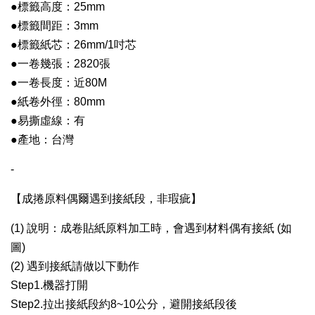
●標籤高度：25mm
●標籤間距：3mm
●
標籤紙芯：26mm/1吋芯
●
一卷幾張：2820張
●
一卷長度：近80M
●
紙卷外徑：80mm
●
易撕虛線：有
●
產地：台灣
-
【
成捲原料偶爾遇到接紙段，非瑕疵
】
(1) 說明：成卷貼紙原料加工時，會遇到材料偶有接紙 (如
圖)
(2) 遇到接紙請做以下動作
Step1.機器打開
Step2.拉出接紙段約8~10公分，避開接紙段後