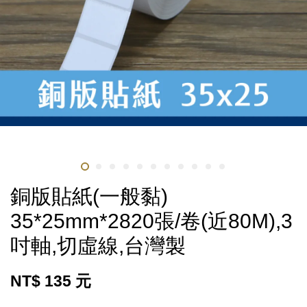
銅版貼紙(一般黏)
35*25mm*2820張/卷(近80M),3
吋軸,切虛線,台灣製
NT$ 135 元