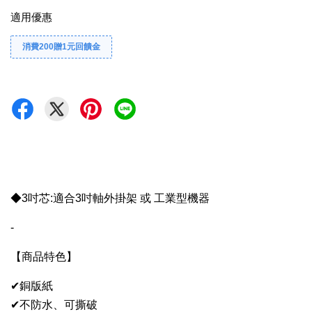
適用優惠
消費200贈1元回饋金
◆3吋芯:適合3吋軸外掛架 或 工業型機器
-
【商品特色】
✔銅版紙
✔不防水、可撕破