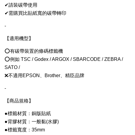
✔請裝碳帶使用
✔需購買比貼紙寬的碳帶轉印
-
【
適用機型
】
⭕有碳帶裝置的條碼標籤機
⭕例如 TSC / Godex / ARGOX / SBARCODE / ZEBRA /
SATO /
❌不適用EPSON、Brother、精臣品牌
-
【
商品規格
】
●標籤材質：銅版貼紙
●背膠材質：一般黏(水膠)
●標籤寬度：35mm