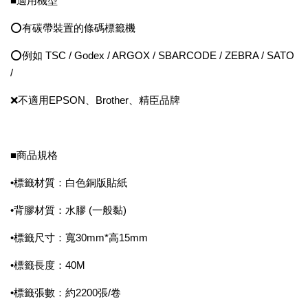
■適用機型
⭕有碳帶裝置的條碼標籤機
⭕例如 TSC / Godex / ARGOX / SBARCODE / ZEBRA / SATO
/
❌不適用EPSON、Brother、精臣品牌
■商品規格
•標籤材質：白色銅版貼紙
•背膠材質：水膠 (一般黏)
•標籤尺寸：寬30mm*高15mm
•標籤長度：40M
•標籤張數：約2200張/卷