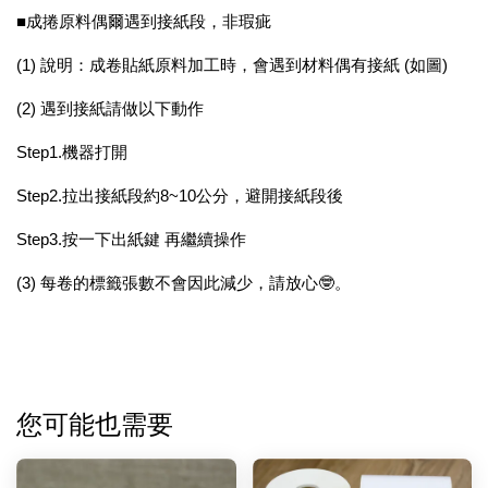
■成捲原料偶爾遇到接紙段，非瑕疵
(1) 說明：成卷貼紙原料加工時，會遇到材料偶有接紙 (如圖)
(2) 遇到接紙請做以下動作
Step1.機器打開
Step2.拉出接紙段約8~10公分，避開接紙段後
Step3.按一下出紙鍵 再繼續操作
(3) 每卷的標籤張數不會因此減少，請放心🤓。
您可能也需要