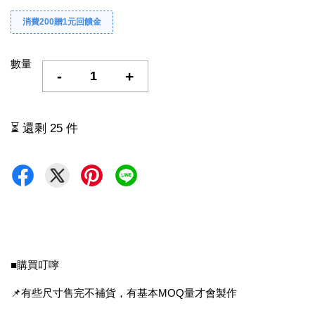
消費200贈1元回饋金
數量
-
+
⏳ 還剩 25 件
■購買叮嚀
📌有些尺寸售完不補貨，有基本MOQ量才會製作