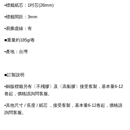
•標籤紙芯：1吋芯(26mm)
•標籤間距：3mm
•易撕虛線：有
■重量約185g/卷
•產地：台灣
■訂製說明
•銅版標籤另有〔不殘膠〕及〔高黏膠〕接受客製，基本量6-12
卷起，價格請詢問客服。
•其他尺寸 / 長度 / 紙芯 ，接受客製，基本量6-12卷起，價格請
詢問客服。