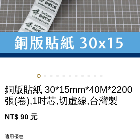
銅版貼紙 30*15mm*40M*2200
張(卷),1吋芯,切虛線,台灣製
NT$ 90 元
適用優惠