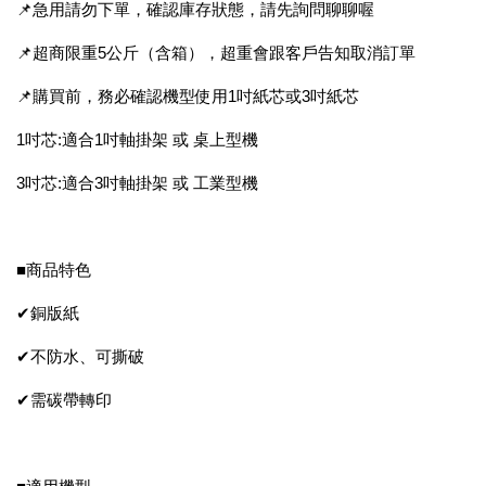
📌急用請勿下單，確認庫存狀態，請先詢問聊聊喔
📌超商限重5公斤（含箱），超重會跟客戶告知取消訂單
📌購買前，務必確認機型使用1吋紙芯或3吋紙芯
1吋芯:適合1吋軸掛架 或 桌上型機
3吋芯:適合3吋軸掛架 或 工業型機
■商品特色
✔銅版紙
✔不防水、可撕破
✔需碳帶轉印