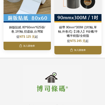
銅版貼紙 80*60mm*625張/
碳帶 90mm*300M (1吋軸,單
卷,1吋軸,切虛線,台灣製
軸,外卷式)【1卷入】#全蠟/半
蠟半樹脂/全樹脂
從
NT$ 125 元
起
從
NT$ 245 元
起
加入購物車
加入購物車