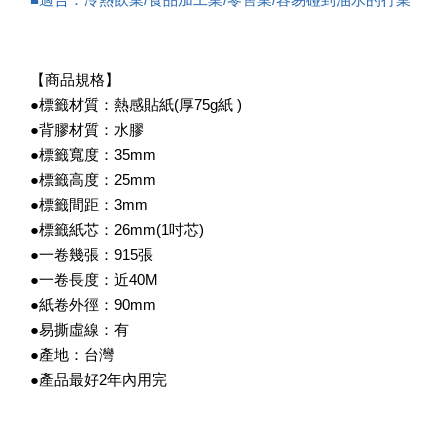
【商品規格】
●標籤材質：熱感貼紙(厚75g紙 )
●背膠材質：水膠
●標籤寬度：35mm
●標籤高度：25mm
●標籤間距：3mm
●標籤紙芯：26mm(1吋芯)
●一卷幾張：915張
●一卷長度：近40M
●紙卷外徑：90mm
●易撕虛線：有
●產地：台灣
●產品最好2年內用完