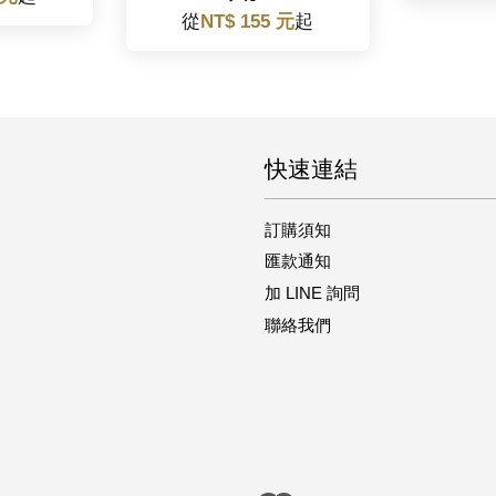
從
NT$ 155 元
起
快速連結
訂購須知
匯款通知
加 LINE 詢問
聯絡我們