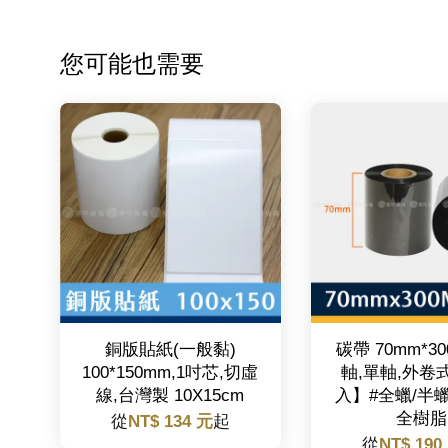
您可能也需要
銅版貼紙(一般黏)
碳帶 70mm*30
100*150mm,1吋芯,切虛
軸,單軸,外卷
線,台灣製 10X15cm
入】#全蠟/半
全樹脂
從
NT$ 134 元
起
從
NT$ 190