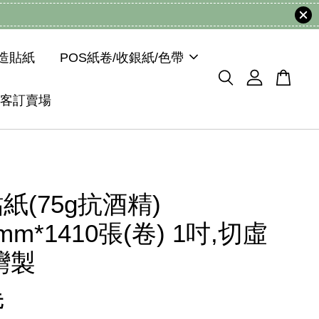
模造貼紙
POS紙卷/收銀紙/色帶
客訂賣場
紙(75g抗酒精)
5mm*1410張(卷) 1吋,切虛
灣製
元