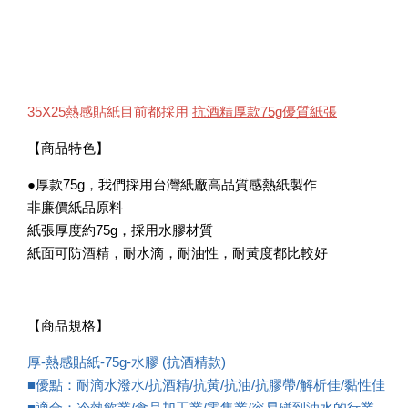
35X25熱感貼紙目前都採用
抗酒精厚款75g優質紙張
【商品特色】
●厚款75g，我們採用台灣紙廠高品質感熱紙製作
非廉價紙品原料
紙張厚度約75g，採用水膠材質
紙面可防酒精，耐水滴，耐油性，耐黃度都比較好
【商品規格】
厚-熱感貼紙-75g-水膠 (抗酒精款)
■優點：耐滴水潑水/抗酒精/抗黃/抗油/抗膠帶/解析佳/黏性佳
■適合：冷熱飲業/食品加工業/零售業/容易碰到油水的行業