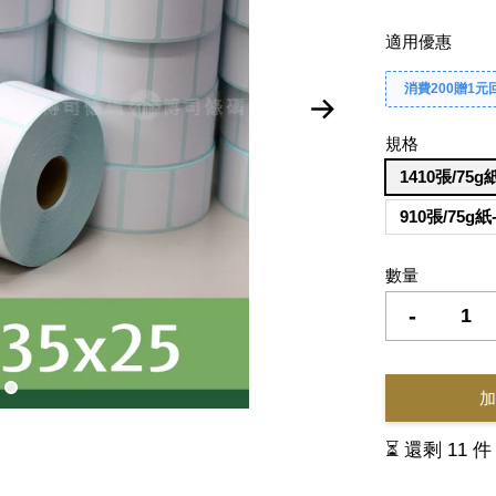
適用優惠
消費200贈1元
規格
1410張/75
910張/75g
數量
-
加
⏳ 還剩 11 件