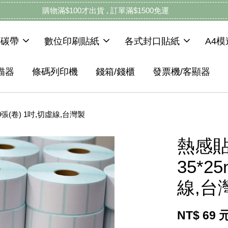
購物滿$100才出貨 , 訂單滿$1500免運
機碳帶
數位印刷貼紙
各式封口貼紙
A4
描器
條碼列印機
錢箱/錢櫃
發票機/客顯器
10張(卷) 1吋,切虛線,台灣製
熱感貼
35*2
線,台
NT$ 69 