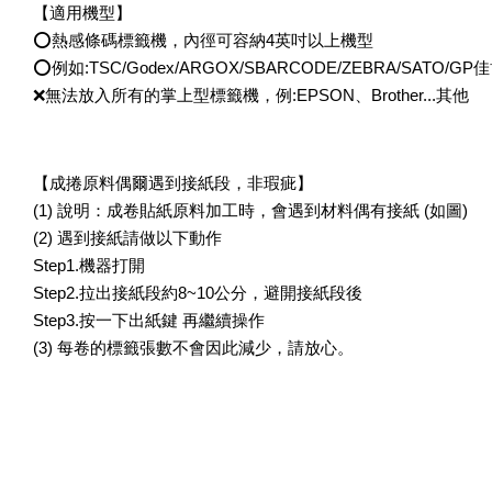
【適用機型】
⭕熱感條碼標籤機，內徑可容納4英吋以上機型
⭕例如:TSC/Godex/ARGOX/SBARCODE/ZEBRA/SATO/GP佳博/
❌無法放入所有的掌上型標籤機，例:EPSON、Brother...其他
【成捲原料偶爾遇到接紙段，非瑕疵】
(1) 說明：成卷貼紙原料加工時，會遇到材料偶有接紙 (如圖)
(2) 遇到接紙請做以下動作
Step1.機器打開
Step2.拉出接紙段約8~10公分，避開接紙段後
Step3.按一下出紙鍵 再繼續操作
(3) 每卷的標籤張數不會因此減少，請放心。