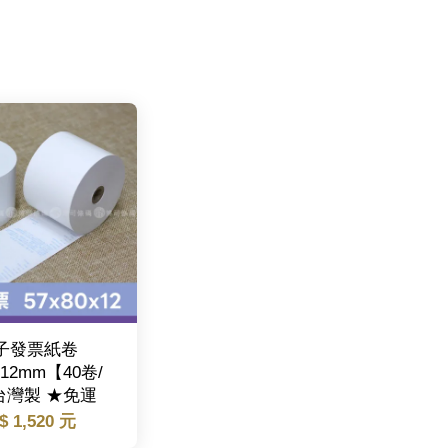
子發票紙卷
0*12mm【40卷/
台灣製 ★免運
$ 1,520 元