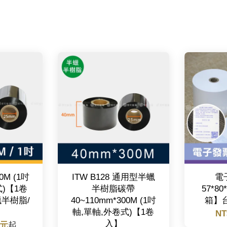
0M (1吋
ITW B128 通用型半蠟
電
式)【1卷
半樹脂碳帶
57*8
蠟半樹脂/
40~110mm*300M (1吋
箱】
軸,單軸,外卷式)【1卷
NT
入】
 元
起