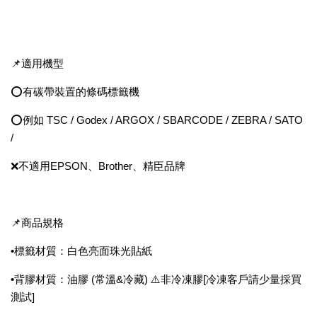
📌適用機型
⭕有碳帶裝置的條碼標籤機
⭕例如 TSC / Godex / ARGOX / SBARCODE / ZEBRA / SATO
/
❌不適用EPSON、Brother、精臣品牌
📌商品規格
•標籤材質：白色亮面珠光貼紙
•背膠材質：油膠 (常溫&冷藏) ⚠️非冷凍膠[冷凍客戶請少量採買
測試]