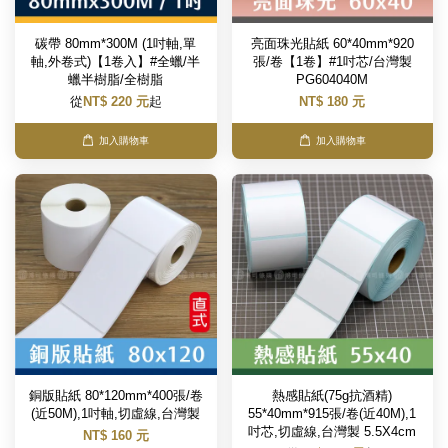
碳帶 80mm*300M (1吋軸,單
亮面珠光貼紙 60*40mm*920
軸,外卷式)【1卷入】#全蠟/半
張/卷【1卷】#1吋芯/台灣製
蠟半樹脂/全樹脂
PG604040M
從
NT$ 220 元
起
NT$ 180 元
加入購物車
加入購物車
銅版貼紙 80*120mm*400張/卷
熱感貼紙(75g抗酒精)
(近50M),1吋軸,切虛線,台灣製
55*40mm*915張/卷(近40M),1
吋芯,切虛線,台灣製 5.5X4cm
NT$ 160 元