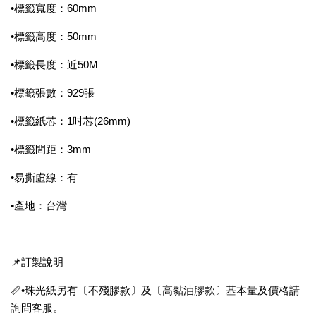
•標籤寬度：60mm
•標籤高度：50mm
•標籤長度：近50M
•標籤張數：929張
•標籤紙芯：1吋芯(26mm)
•標籤間距：3mm
•易撕虛線：有
•產地：台灣
📌訂製說明
📏•珠光紙另有〔不殘膠款〕及〔高黏油膠款〕基本量及價格請
詢問客服。