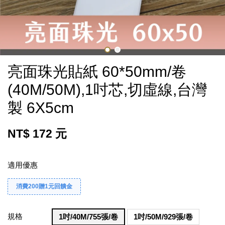
亮面珠光貼紙 60*50mm/卷
(40M/50M),1吋芯,切虛線,台灣
製 6X5cm
NT$ 172 元
適用優惠
消費200贈1元回饋金
規格
1吋/40M/755張/卷
1吋/50M/929張/卷