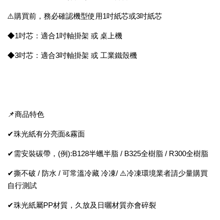
⚠️購買前，務必確認機型使用1吋紙芯或3吋紙芯
◆1吋芯：適合1吋軸掛架 或 桌上機
◆3吋芯：適合3吋軸掛架 或 工業鐵殼機
📌商品特色
✔珠光紙有分亮面&霧面
✔需安裝碳帶，(例):B128半蠟半脂 / B325全樹脂 / R300全樹脂
✔撕不破 / 防水 / 可常溫冷藏 冷凍/ ⚠️冷凍環境業者請少量購買
自行測試
✔珠光紙屬PP材質，久放及日曬材質亦會碎裂