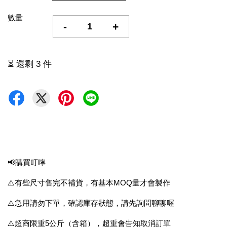
數量
-
+
⏳ 還剩 3 件
📢購買叮嚀
⚠️有些尺寸售完不補貨，有基本MOQ量才會製作
⚠️急用請勿下單，確認庫存狀態，請先詢問聊聊喔
⚠️超商限重5公斤（含箱），超重會告知取消訂單