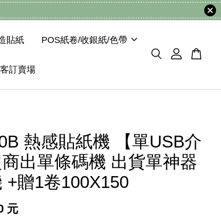
模造貼紙
POS紙卷/收銀紙/色帶
客訂賣場
420B 熱感貼紙機 【單USB介
超商出單條碼機 出貨單神器
+贈1卷100X150
90 元