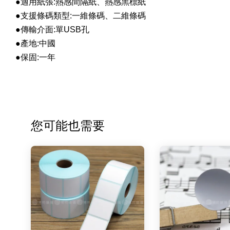
●
適用紙張:熱感間隔紙、熱感黑標紙
●
支援條碼類型:一維條碼、二維條碼
●
傳輸介面:單USB孔
●
產地:中國
●
保固:一年
您可能也需要