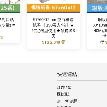
圓形封口貼
57*60*12mm 空白模造
銅版
 (少量) #
紙卷 【150卷入/箱】★
30*10
特定機型使用★預購等3
40M)
天
灣
 元
NT$ 2,040 元
從
N
快速連結
訂購須知
匯款通知
加 LINE 詢問