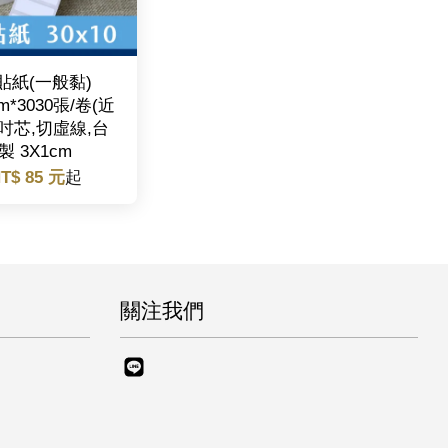
貼紙(一般黏)
mm*3030張/卷(近
,1吋芯,切虛線,台
製 3X1cm
T$ 85 元
起
關注我們
Line