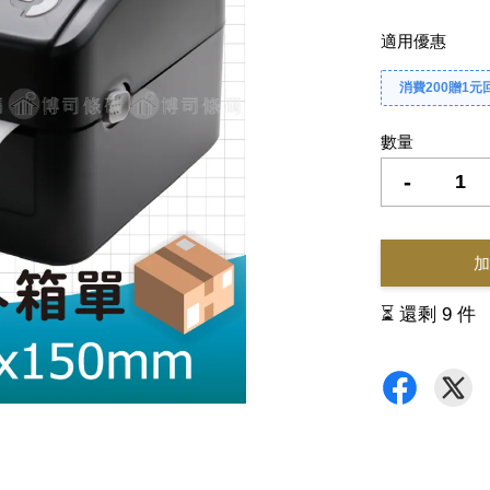
適用優惠
消費200贈1元
數量
-
加
⏳ 還剩 9 件