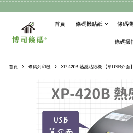
首頁
條碼機貼紙
條碼
條碼掃
›
›
首頁
條碼列印機
XP-420B 熱感貼紙機 【單USB介面