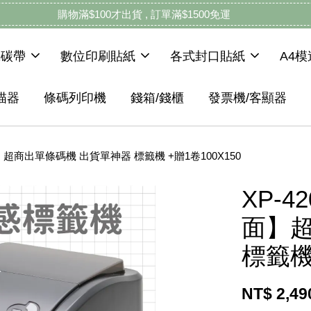
購物滿$100才出貨 , 訂單滿$1500免運
機碳帶
數位印刷貼紙
各式封口貼紙
A4
描器
條碼列印機
錢箱/錢櫃
發票機/客顯器
】超商出單條碼機 出貨單神器 標籤機 +贈1卷100X150
XP-
面】
標籤機 
NT$ 2,4