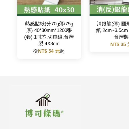
熱感貼紙(分70g薄/75g
消銀龍(薄) 
厚) 40*30mm*1200張
紙 2cm~3.5cm
(卷) 1吋芯,切虛線,台灣
台灣製
製 4X3cm
NT$ 35
從
NT$ 54 元
起