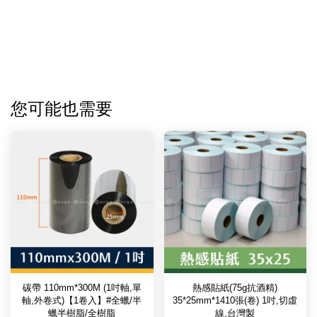
您可能也需要
碳帶 110mm*300M (1吋軸,單
熱感貼紙(75g抗酒精)
軸,外卷式)【1卷入】#全蠟/半
35*25mm*1410張(卷) 1吋,切虛
蠟半樹脂/全樹脂
線,台灣製