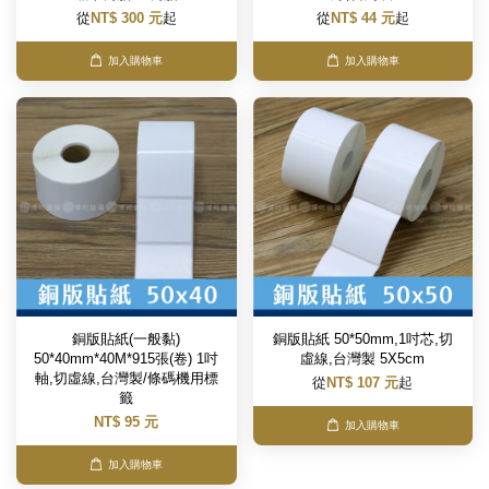
從
NT$ 300 元
起
從
NT$ 44 元
起
加入購物車
加入購物車
銅版貼紙(一般黏)
銅版貼紙 50*50mm,1吋芯,切
50*40mm*40M*915張(卷) 1吋
虛線,台灣製 5X5cm
軸,切虛線,台灣製/條碼機用標
從
NT$ 107 元
起
籤
NT$ 95 元
加入購物車
加入購物車