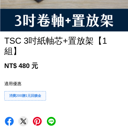
TSC 3吋紙軸芯+置放架【1
組】
NT$ 480 元
適用優惠
消費200贈1元回饋金