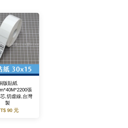
銅版貼紙
mm*40M*2200張
1吋芯,切虛線,台灣
製
T$ 90 元