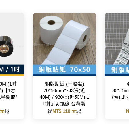
0M (1吋
銅版貼紙 (一般黏)
式)【1卷
70*50mm*743張(近
30*15
蠟半樹脂/
40M) / 930張(近50M),1
(卷),
吋軸,切虛線,台灣製
 元
起
從
NT$ 118 元
起
N