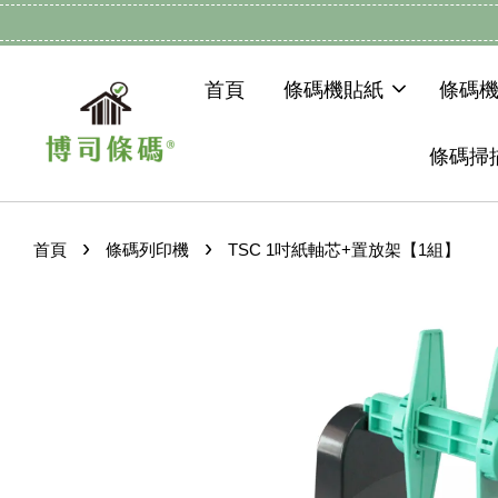
首頁
條碼機貼紙
條碼
條碼掃
›
›
首頁
條碼列印機
TSC 1吋紙軸芯+置放架【1組】