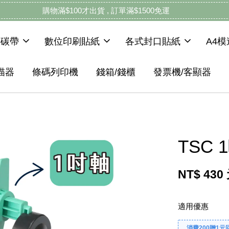
購物滿$100才出貨 , 訂單滿$1500免運
機碳帶
數位印刷貼紙
各式封口貼紙
A4
描器
條碼列印機
錢箱/錢櫃
發票機/客顯器
TSC
NT$ 430
適用優惠
消費200贈1元