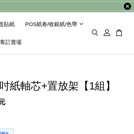
模造貼紙
POS紙卷/收銀紙/色帶
客訂賣場
 1吋紙軸芯+置放架【1組】
 元
回饋金