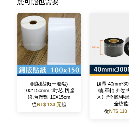
您可能也需要
銅版貼紙(一般黏)
碳帶 40mm*30
100*150mm,1吋芯,切虛
軸,單軸,外卷
線,台灣製 10X15cm
入】#全蠟/半
全樹脂
從
NT$ 134 元
起
從
NT$ 110