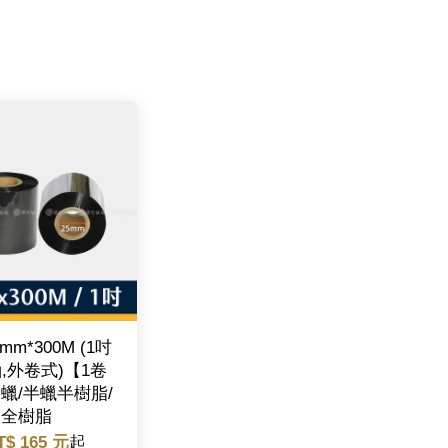
mm*300M (1吋
,外卷式)【1卷
蠟/半蠟半樹脂/
全樹脂
T$ 165 元
起