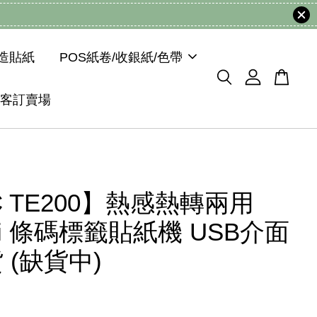
模造貼紙
POS紙卷/收銀紙/色帶
客訂賣場
C TE200】熱感熱轉兩用
dpi 條碼標籤貼紙機 USB介面
 (缺貨中)