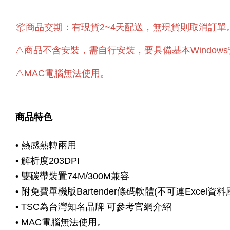
📦商品交期：有現貨2~4天配送，
無現貨則取消訂單
⚠️商品不含安裝，需自行安裝，要具備基本Window
⚠️MAC電腦無法使用。
商品特色
• 熱感熱轉兩用
• 解析度203DPI
• 雙碳帶裝置74M/300M兼容
• 附免費單機版Bartender條碼軟體(不可連Excel資料
• TSC為台灣知名品牌 可參考官網介紹
• MAC電腦無法使用。