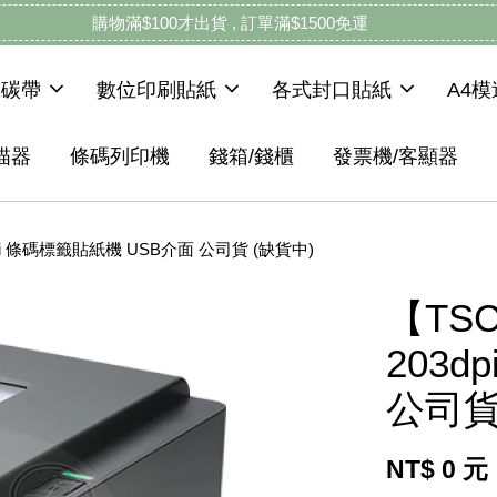
購物滿$100才出貨 , 訂單滿$1500免運
機碳帶
數位印刷貼紙
各式封口貼紙
A4
描器
條碼列印機
錢箱/錢櫃
發票機/客顯器
pi 條碼標籤貼紙機 USB介面 公司貨 (缺貨中)
【TS
203
公司貨
NT$ 0 元