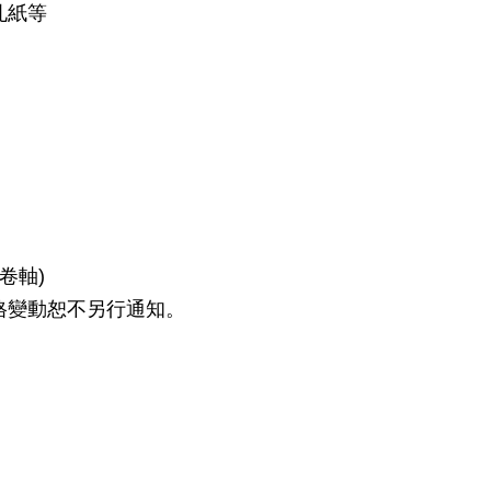
孔紙等
卷軸)
規格變動恕不另行通知。