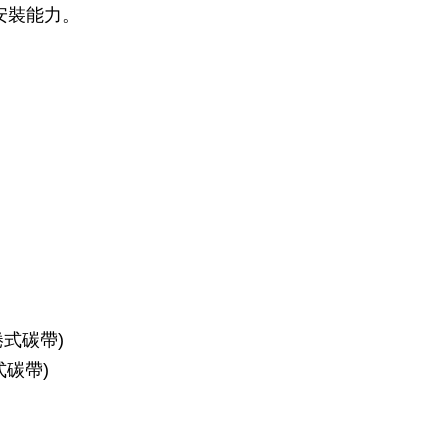
s安裝能力。
捲式碳帶)
式碳帶)