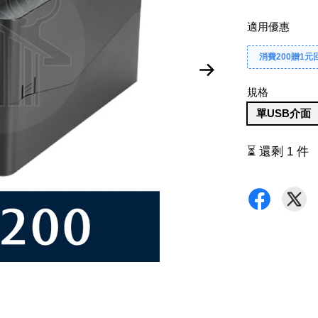
適用優惠
消費200贈1元
規格
單USB介面
⏳ 還剩 1 件