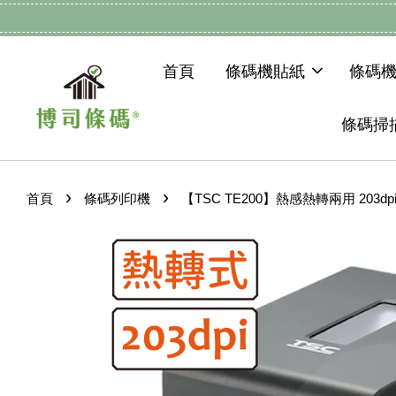
首頁
條碼機貼紙
條碼
條碼掃
›
›
首頁
條碼列印機
【TSC TE200】熱感熱轉兩用 203d