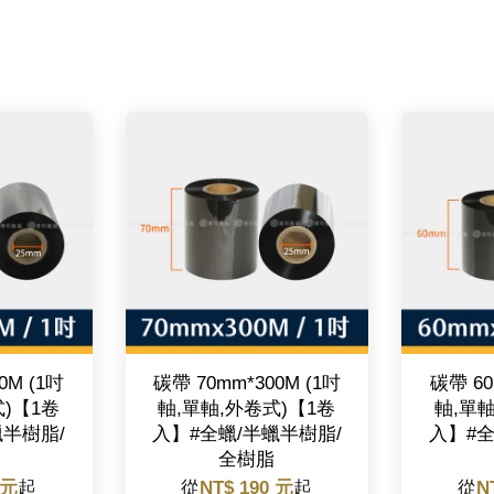
0M (1吋
碳帶 70mm*300M (1吋
碳帶 60
式)【1卷
軸,單軸,外卷式)【1卷
軸,單軸
蠟半樹脂/
入】#全蠟/半蠟半樹脂/
入】#全
全樹脂
 元
起
從
NT$ 190 元
起
從
N