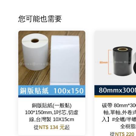
您可能也需要
銅版貼紙(一般黏)
碳帶 80mm*30
100*150mm,1吋芯,切虛
軸,單軸,外卷
線,台灣製 10X15cm
入】#全蠟/半
全樹脂
從
NT$ 134 元
起
從
NT$ 220