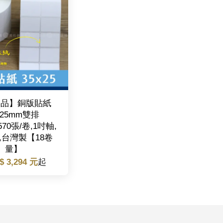
製品】銅版貼紙
*25mm雙排
3570張/卷,1吋軸,
,台灣製【18卷
量】
$ 3,294 元
起