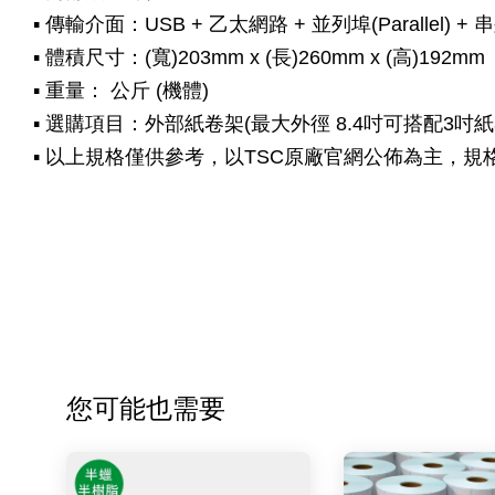
▪ 傳輸介面：
USB +
乙太網路 + 並列埠(Parallel) + 
▪ 體積尺寸：(寬)203mm x (長)260mm x (高)192mm
▪ 重量： 公斤 (機體)
▪ 選購項目：外部紙卷架(最大外徑 8.4吋可搭配3吋紙卷軸
▪ 以上規格僅供參考，以TSC原廠官網公佈為主，
您可能也需要