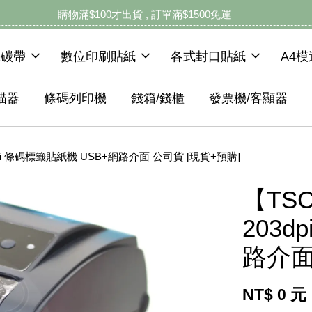
購物滿$100才出貨 , 訂單滿$1500免運
機碳帶
數位印刷貼紙
各式封口貼紙
A4
描器
條碼列印機
錢箱/錢櫃
發票機/客顯器
dpi 條碼標籤貼紙機 USB+網路介面 公司貨 [現貨+預購]
【TS
203d
路介面
NT$ 0 元