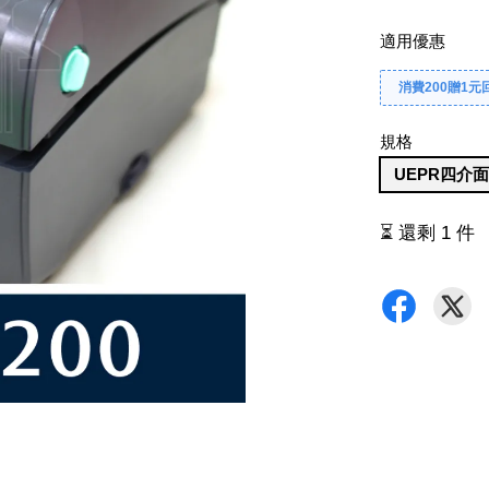
適用優惠
消費200贈1元
規格
UEPR四介
⏳ 還剩 1 件
。