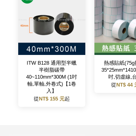
ITW B128 通用型半蠟
熱感貼紙(75g
半樹脂碳帶
35*25mm*141
40~110mm*300M (1吋
吋,切虛線,
軸,單軸,外卷式)【1卷
從
NT$ 44
入】
從
NT$ 155 元
起