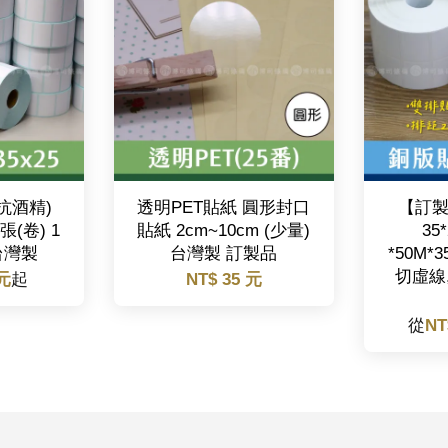
抗酒精)
透明PET貼紙 圓形封口
【訂
0張(卷) 1
貼紙 2cm~10cm (少量)
35
台灣製
台灣製 訂製品
*50M*
切虛線
 元
起
NT$ 35 元
從
NT