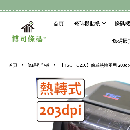
首頁
條碼機貼紙
條碼
條碼掃
›
›
首頁
條碼列印機
【TSC TC200】熱感熱轉兩用 203