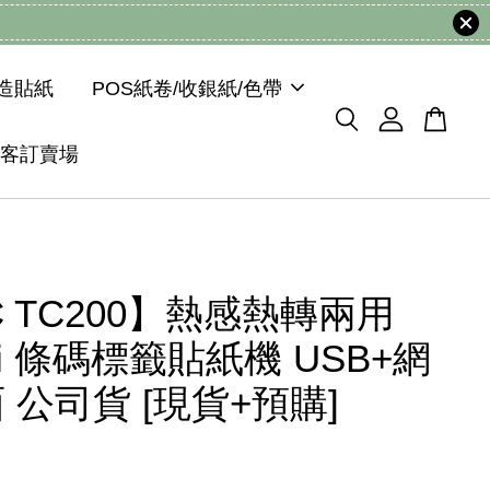
模造貼紙
POS紙卷/收銀紙/色帶
客訂賣場
C TC200】熱感熱轉兩用
pi 條碼標籤貼紙機 USB+網
 公司貨 [現貨+預購]