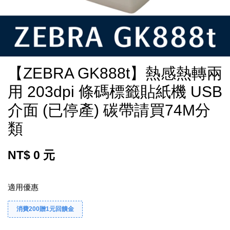
【ZEBRA GK888t】熱感熱轉兩
用 203dpi 條碼標籤貼紙機 USB
介面 (已停產) 碳帶請買74M分
類
NT$ 0 元
適用優惠
消費200贈1元回饋金