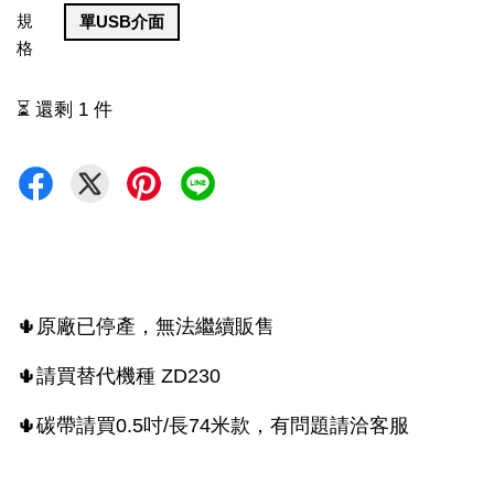
規
單USB介面
格
⏳ 還剩 1 件
🌵原廠已停產，無法繼續販售
🌵請買替代機種 ZD230
🌵碳帶請買0.5吋/長74米款，有問題
請洽客服