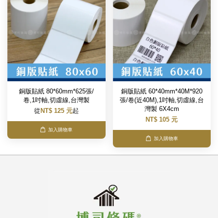
銅版貼紙 80*60mm*625張/
銅版貼紙 60*40mm*40M*920
卷,1吋軸,切虛線,台灣製
張/卷(近40M),1吋軸,切虛線,台
灣製 6X4cm
從
NT$ 125 元
起
NT$ 105 元
加入購物車
加入購物車