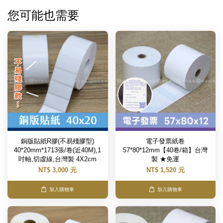
您可能也需要
銅版貼紙R膠(不易殘膠型)
電子發票紙卷
40*20mm*1713張/卷(近40M),1
57*80*12mm【40卷/箱】台灣
吋軸,切虛線,台灣製 4X2cm
製 ★免運
NT$ 3,000 元
NT$ 1,520 元
加入購物車
加入購物車