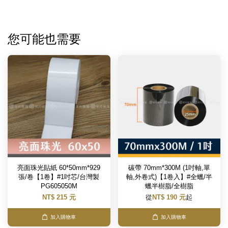
您可能也需要
亮面珠光貼紙 60*50mm*929
碳帶 70mm*300M (1吋軸,單
張/卷【1卷】#1吋芯/台灣製
軸,外卷式)【1卷入】#全蠟/半
PG605050M
蠟半樹脂/全樹脂
NT$ 215 元
從
NT$ 190 元
起
加入購物車
加入購物車