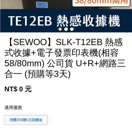
【SEWOO】SLK-T12EB 熱感
式收據+電子發票印表機(相容
58/80mm) 公司貨 U+R+網路三
合一 (預購等3天)
NT$ 0 元
適用優惠
消費200贈1元回饋金