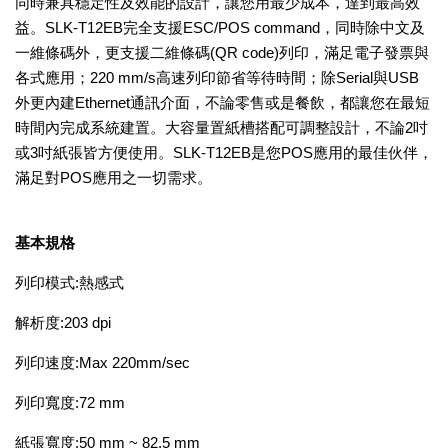
同時兼具穩定性及效能的設計，讓您用最少成本，達到最高效
益。SLK-T12EB完全支援ESC/POS command，同時除中文及
一維條碼外，更支援二維條碼(QR code)列印，滿足電子發票與
各式應用；220 mm/s高速列印節省等待時間；除Serial與USB
外更內建Ethernet通訊介面，不論零售或是餐飲，都讓您在最短
時間內完成系統建置。大容量置紙槽搭配可調整設計，不論2吋
或3吋紙張皆方便使用。SLK-T12EB是您POS應用的最佳伙伴，
滿足對POS應用之一切需求。
基本規格
列印模式:熱感式
解析度:203 dpi
列印速度:Max 220mm/sec
列印寬度:72 mm
紙張寬度:50 mm ~ 82.5 mm