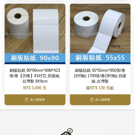
銅版貼紙 90*90mm*40M*423
銅版貼紙 55*55mm*850張/卷
張/卷【20卷】#1吋芯,切虛線,
(1吋軸) 1700張/卷(3吋軸),切虛
台灣製 9X9cm
線,台灣製
NT$ 3,000 元
從
NT$ 130 元
起
加入購物車
加入購物車