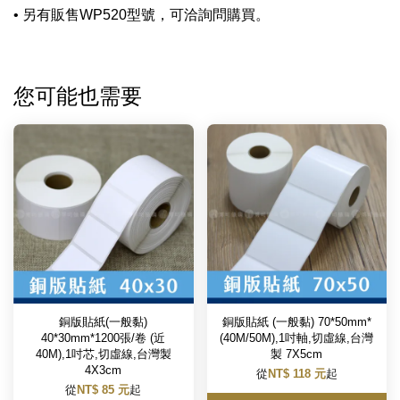
• 另有販售WP520型號，可洽詢問購買。
您可能也需要
銅版貼紙(一般黏)
銅版貼紙 (一般黏) 70*50mm*
40*30mm*1200張/卷 (近
(40M/50M),1吋軸,切虛線,台灣
40M),1吋芯,切虛線,台灣製
製 7X5cm
4X3cm
從
NT$ 118 元
起
從
NT$ 85 元
起