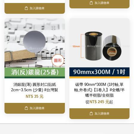
加入購物車
加入購物車
消銀龍(薄) 圓形封口貼紙
碳帶 90mm*300M (1吋軸,單
2cm~3.5cm (少量) #台灣製
軸,外卷式)【1卷入】#全蠟/半
蠟半樹脂/全樹脂
NT$ 35 元
從
NT$ 245 元
起
加入購物車
加入購物車