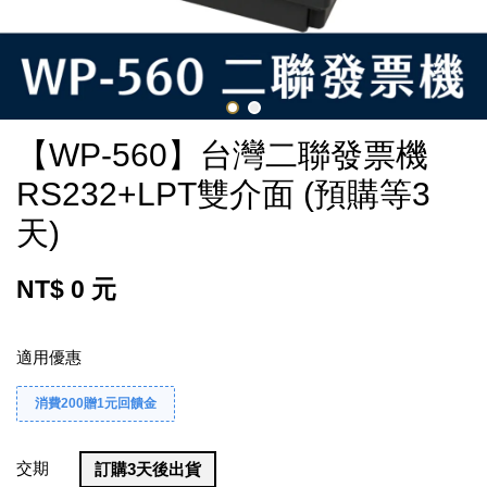
【WP-560】台灣二聯發票機
RS232+LPT雙介面 (預購等3
天)
NT$ 0 元
適用優惠
消費200贈1元回饋金
交期
訂購3天後出貨