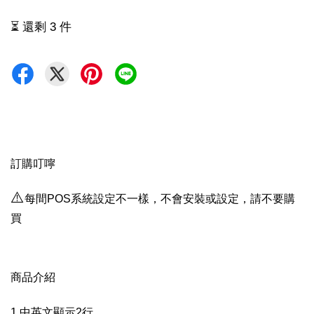
⏳ 還剩 3 件
訂購叮嚀
⚠️
每間POS系統設定不一樣，不會安裝或設定，請不要購
買
商品介紹
1.中英文顯示2行