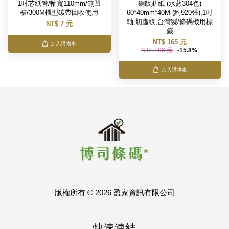
1吋芯紙管/軸寬110mm/無凹
銅版貼紙 (水藍304色)
槽/300M機型碳帶回收使用
60*40mm*40M (約920張),1吋
軸,切虛線,台灣製/條碼機用標
NT$ 7 元
籤
NT$ 165 元
加入購物車
NT$ 196 元
-15.8%
加入購物車
版權所有 © 2026 盈家資訊有限公司
快速連結