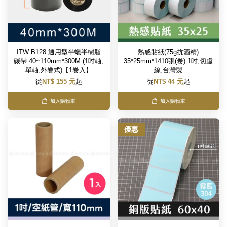
ITW B128 通用型半蠟半樹脂
熱感貼紙(75g抗酒精)
碳帶 40~110mm*300M (1吋軸,
35*25mm*1410張(卷) 1吋,切虛
單軸,外卷式)【1卷入】
線,台灣製
從
NT$ 155 元
起
從
NT$ 44 元
起
加入購物車
加入購物車
優惠