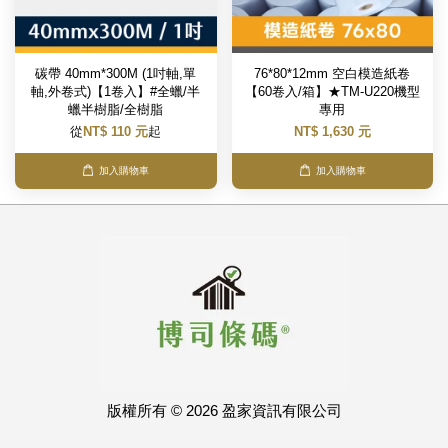
碳帶 40mm*300M (1吋軸,單
76*80*12mm 空白模造紙卷
軸,外卷式)【1卷入】#全蠟/半
【60卷入/箱】★TM-U220機型
蠟半樹脂/全樹脂
專用
從
NT$ 110 元
起
NT$ 1,630 元
加入購物車
加入購物車
版權所有 © 2026 盈家資訊有限公司