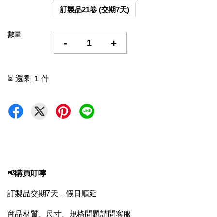
訂製品21卷 (交期7天)
數量
-
+
⏳ 還剩 1 件
📢購買叮嚀
訂製品交期7天，假日順延
商品材質、尺寸、規格問題請問客服