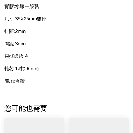
背膠:水膠一般黏
尺寸:35X25mm雙排
排距:2mm
間距:3mm
易撕虛線:有
軸芯:1吋(26mm)
產地:台灣
您可能也需要