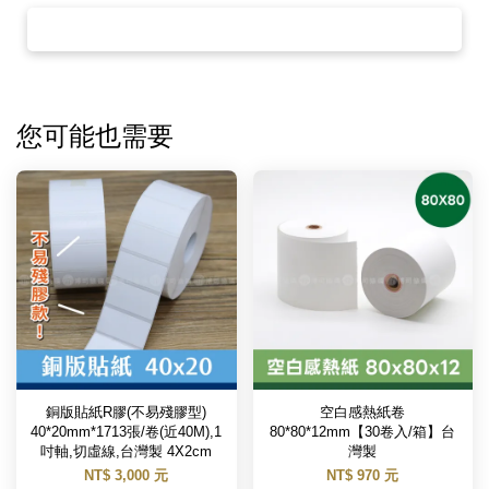
您可能也需要
銅版貼紙R膠(不易殘膠型)
空白感熱紙卷
40*20mm*1713張/卷(近40M),1
80*80*12mm【30卷入/箱】台
吋軸,切虛線,台灣製 4X2cm
灣製
NT$ 3,000 元
NT$ 970 元