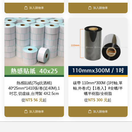
加入購物車
加入購物車
熱感貼紙(75g抗酒精)
碳帶 110mm*300M (1吋軸,單
40*25mm*1410張/卷(近40M),1
軸,外卷式)【1卷入】#全蠟/半
吋芯,切虛線,台灣製 4X2.5cm
蠟半樹脂/全樹脂
從
NT$ 56 元
起
從
NT$ 300 元
起
加入購物車
加入購物車