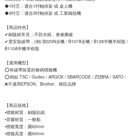
◆1吋芯：適合1吋軸掛架 或 桌上機
◆3吋芯：適合3吋軸掛架 或 工業鐵殼機
【商品特色】
✔銅版紙常見，不防水紙，會被撕破
✔需安裝碳帶，(例):B220N全蠟 / B107A全蠟 / B128半蠟半樹脂 / 
B110A半蠟半樹脂
【適用機型】
⭕有碳帶裝置的條碼標籤機
⭕例如 TSC / Godex / ARGOX / SBARCODE / ZEBRA / SATO / 
❌不適用EPSON、Brother、精臣品牌 
【商品規格】
•標籤材質：銅版貼紙
•背膠材質：一般黏
•標籤寬度：圓60mm
•標籤高度：圓60mm