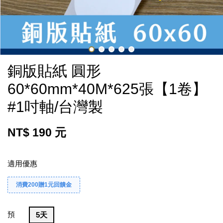
銅版貼紙 圓形
60*60mm*40M*625張【1卷】
#1吋軸/台灣製
NT$ 190 元
適用優惠
消費200贈1元回饋金
預
5天