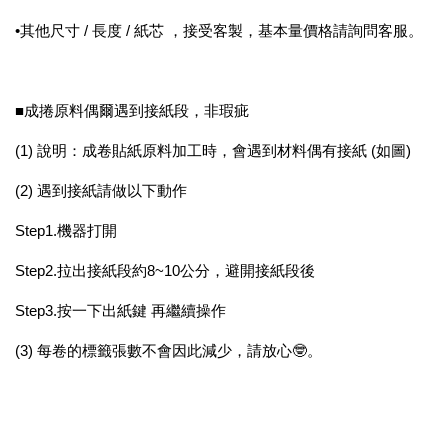
•其他尺寸 / 長度 / 紙芯 ，接受客製，基本量價格請詢問客服。
■成捲原料偶爾遇到接紙段，非瑕疵
(1) 說明：成卷貼紙原料加工時，會遇到材料偶有接紙 (如圖)
(2) 遇到接紙請做以下動作
Step1.機器打開
Step2.拉出接紙段約8~10公分，避開接紙段後
Step3.按一下出紙鍵 再繼續操作
(3) 每卷的標籤張數不會因此減少，請放心🤓。