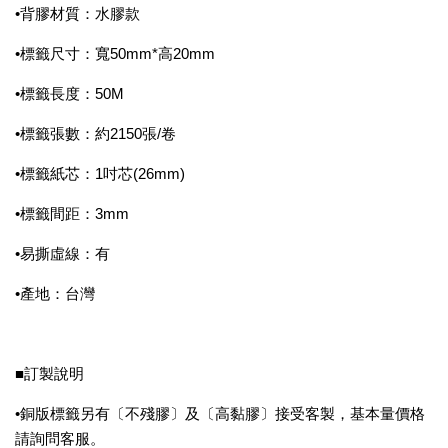
•背膠材質：水膠款
•標籤尺寸：寬50mm*高20mm
•標籤長度：50M
•標籤張數：約2150張/卷
•標籤紙芯：1吋芯(26mm)
•標籤間距：3mm
•易撕虛線：有
•產地：台灣
■訂製說明
•銅版標籤另有〔不殘膠〕及〔高黏膠〕接受客製，基本量價格
請詢問客服。