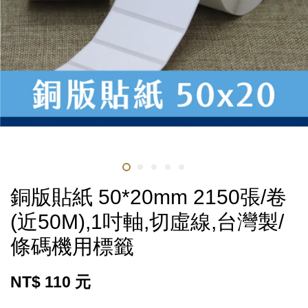
銅版貼紙 50*20mm 2150張/卷
(近50M),1吋軸,切虛線,台灣製/
條碼機用標籤
NT$ 110 元