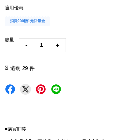
適用優惠
消費200贈1元回饋金
數量
-
+
⏳ 還剩 29 件
■購買叮嚀