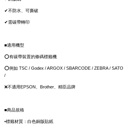
✔不防水、可撕破
✔需碳帶轉印
■適用機型
⭕有碳帶裝置的條碼標籤機
⭕例如 TSC / Godex / ARGOX / SBARCODE / ZEBRA / SATO
/
❌不適用EPSON、Brother、精臣品牌
■商品規格
•標籤材質：白色銅版貼紙