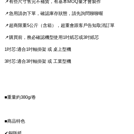
📌有些尺寸售完不補貨，有基本MOQ量才會製作
📌急用請勿下單，確認庫存狀態，請先詢問聊聊喔
📌超商限重5公斤（含箱），超重會跟客戶告知取消訂單
📌購買前，務必確認機型使用1吋紙芯或3吋紙芯
1吋芯:適合1吋軸掛架 或 桌上型機
3吋芯:適合3吋軸掛架 或 工業型機
■重量約380g/卷
■商品特色
✔銅版紙