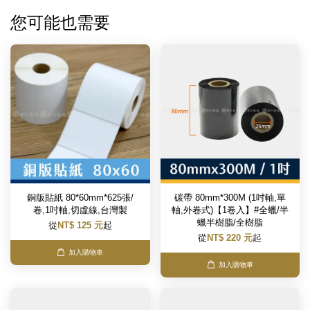
您可能也需要
銅版貼紙 80*60mm*625張/
碳帶 80mm*300M (1吋軸,單
卷,1吋軸,切虛線,台灣製
軸,外卷式)【1卷入】#全蠟/半
蠟半樹脂/全樹脂
從
NT$ 125 元
起
從
NT$ 220 元
起
加入購物車
加入購物車