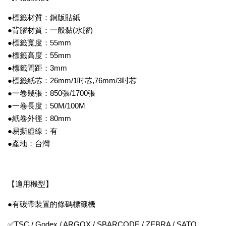
●標籤材質：銅版貼紙
●背膠材質：一般黏(水膠)
●標籤寬度：55mm
●標籤高度：55mm
●標籤間距：3mm
●標籤紙芯：26mm/1吋芯,76mm/3吋芯
●一卷幾張：850張/1700張
●一卷長度：50M/100M
●紙卷外徑：80mm
●易撕虛線：有
●產地：台灣
【適用機型】
●有碳帶裝置的條碼標籤機
✅TSC / Godex / ARGOX / SBARCODE / ZEBRA / SATO