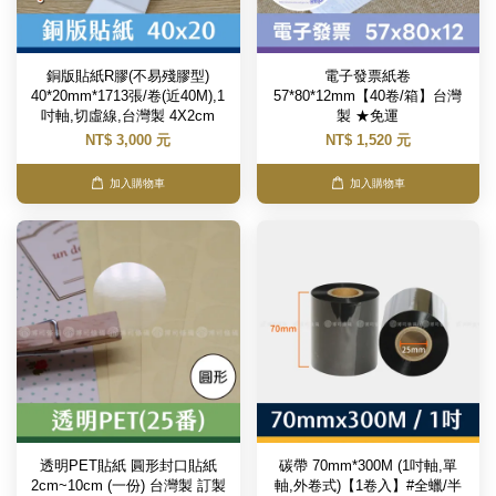
銅版貼紙R膠(不易殘膠型)
電子發票紙卷
40*20mm*1713張/卷(近40M),1
57*80*12mm【40卷/箱】台灣
吋軸,切虛線,台灣製 4X2cm
製 ★免運
NT$ 3,000 元
NT$ 1,520 元
加入購物車
加入購物車
透明PET貼紙 圓形封口貼紙
碳帶 70mm*300M (1吋軸,單
2cm~10cm (一份) 台灣製 訂製
軸,外卷式)【1卷入】#全蠟/半