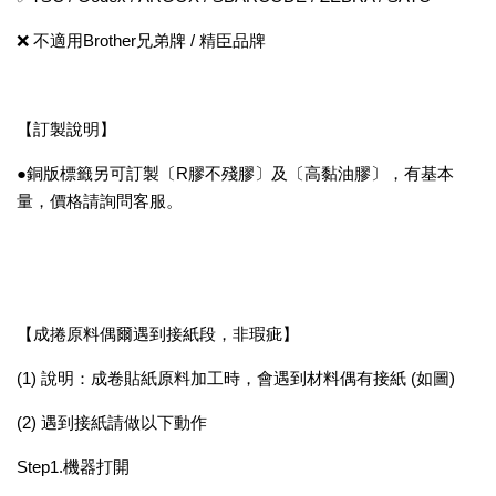
❌️ 不適用Brother兄弟牌 / 精臣品牌
【訂製說明】
●銅版標籤另可訂製〔R膠不殘膠〕及〔高黏油膠〕，有基本
量，價格請詢問客服。
【成捲原料偶爾遇到接紙段，非瑕疵】
(1) 說明：成卷貼紙原料加工時，會遇到材料偶有接紙 (如圖)
(2) 遇到接紙請做以下動作
Step1.機器打開