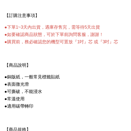
【訂購注意事項️】
●下單1~3天內出貨，遇庫存售完，需等待5天出貨
●如要確認商品狀態，可於下單前詢問客服，謝謝！
●購買前，務必確認您的機型可置放『1吋』芯 或『3吋』芯
【商品說明】
●銅版紙，一般常見標籤貼紙
●表面微光滑
●可撕破，不能浸水
●常溫使用
●適用碳帶轉印
【商品規格】