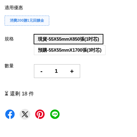
適用優惠
消費200贈1元回饋金
規格
現貨-55X55mmX850張(1吋芯)
預購-55X55mmX1700張(3吋芯)
數量
-
+
⏳ 還剩 18 件