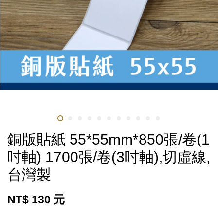
銅版貼紙 55*55mm*850張/卷(1
吋軸) 1700張/卷(3吋軸),切虛線,
台灣製
NT$ 130 元