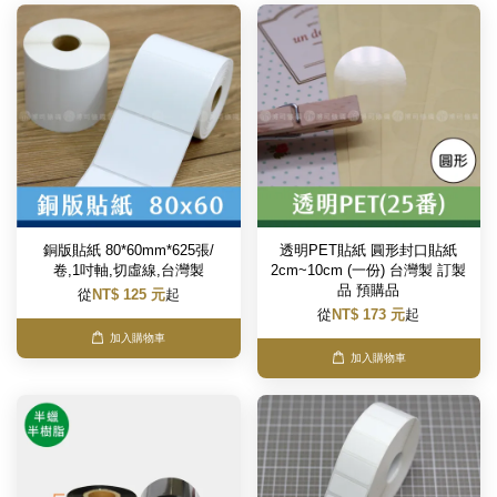
銅版貼紙 80*60mm*625張/
透明PET貼紙 圓形封口貼紙
卷,1吋軸,切虛線,台灣製
2cm~10cm (一份) 台灣製 訂製
品 預購品
從
NT$ 125 元
起
從
NT$ 173 元
起
加入購物車
加入購物車