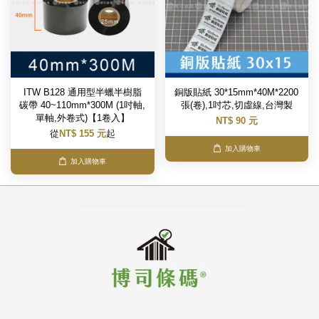
ITW B128 通用型半蠟半樹脂
銅版貼紙 30*15mm*40M*2200
碳帶 40~110mm*300M (1吋軸,
張(卷),1吋芯,切虛線,台灣製
單軸,外卷式)【1卷入】
NT$ 90 元
從
NT$ 155 元
起
加入購物車
加入購物車