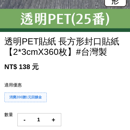
透明PET貼紙 長方形封口貼紙
【2*3cmX360枚】#台灣製
NT$ 138 元
適用優惠
消費200贈1元回饋金
數量
-
+