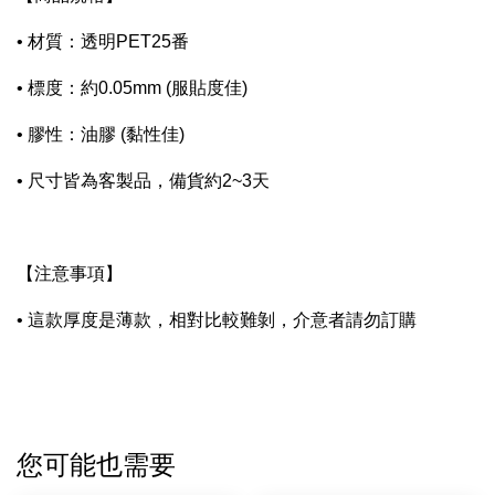
• 材質：透明PET25番
• 標度：約0.05mm (服貼度佳)
• 膠性：油膠 (黏性佳)
• 尺寸皆為客製品，備貨約2~3天
【注意事項】
• 這款厚度是薄款，相對比較難剝，介意者請勿訂購
您可能也需要