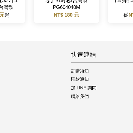
近50M),1
卷】#1吋芯/台灣製
(1吋軸
,台灣製
PG604040M
 元
起
NT$ 180 元
從
N
快速連結
訂購須知
匯款通知
加 LINE 詢問
聯絡我們