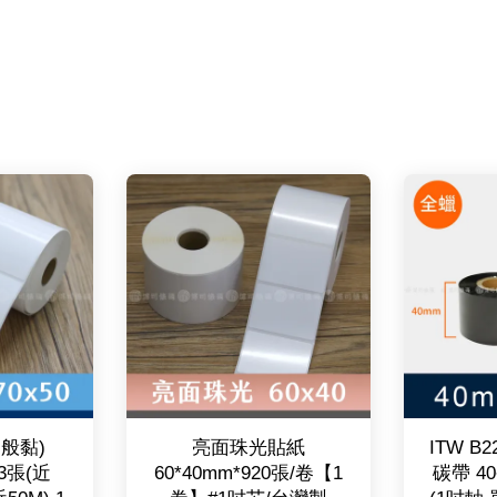
一般黏)
亮面珠光貼紙
ITW B
43張(近
60*40mm*920張/卷【1
碳帶 40