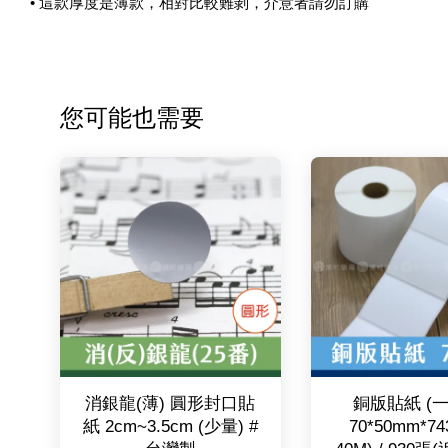
• 這款厚度是薄款，相對比較難剝，介意者請勿訂購
您可能也需要
消銀龍(薄) 圓形封口貼
銅版貼紙 (
紙 2cm~3.5cm (少量) #
70*50mm*7