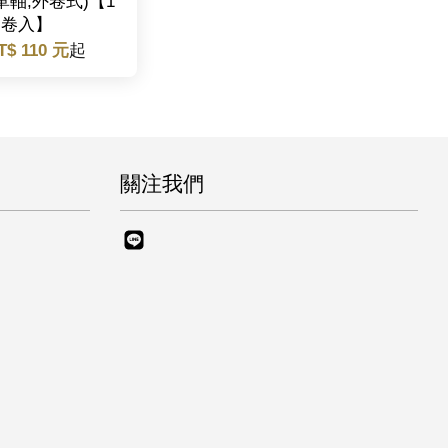
,單軸,外卷式)【1
卷入】
T$ 110 元
起
關注我們
Line