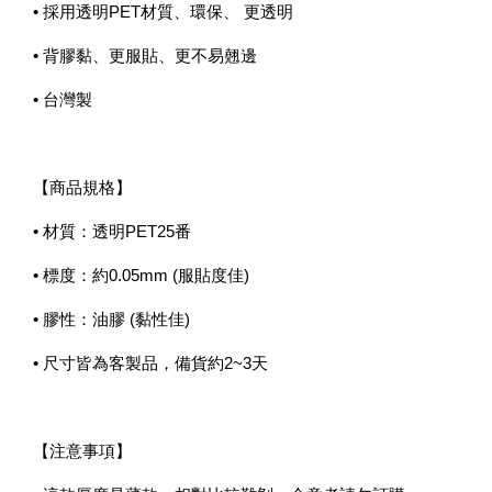
• 採用透明PET材質、環保、 更透明
• 背膠黏、更服貼、更不易翹邊
• 台灣製
【商品規格】
• 材質：透明PET25番
• 標度：約0.05mm (服貼度佳)
• 膠性：油膠 (黏性佳)
• 尺寸皆為客製品，備貨約2~3天
【注意事項】