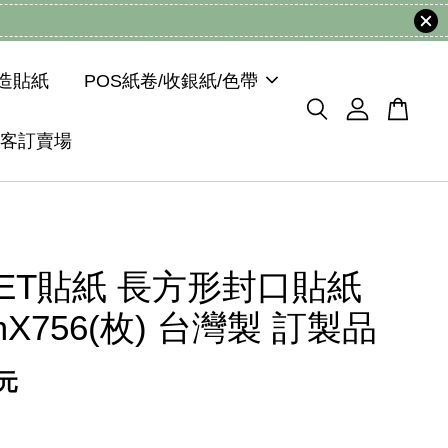
模造貼紙
POS紙卷/收銀紙/色帶
客訂賣場
ET貼紙 長方形封口貼紙
mX756(枚) 台灣製 訂製品
 元