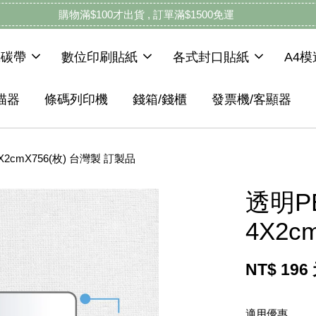
購物滿$100才出貨 , 訂單滿$1500免運
機碳帶
數位印刷貼紙
各式封口貼紙
A4
描器
條碼列印機
錢箱/錢櫃
發票機/客顯器
2cmX756(枚) 台灣製 訂製品
透明P
4X2c
NT$ 196
適用優惠