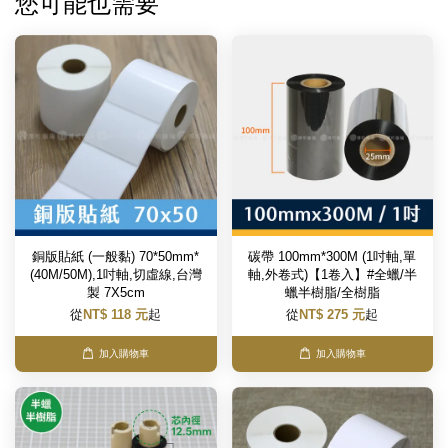
您可能也需要
銅版貼紙 (一般黏) 70*50mm*
碳帶 100mm*300M (1吋軸,單
(40M/50M),1吋軸,切虛線,台灣
軸,外卷式)【1卷入】#全蠟/半
製 7X5cm
蠟半樹脂/全樹脂
從
NT$ 118 元
起
從
NT$ 275 元
起
加入購物車
加入購物車