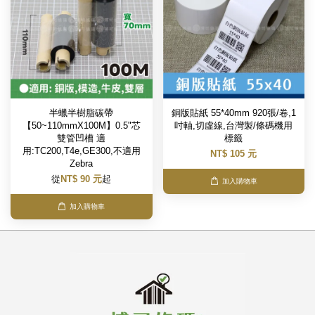
半蠟半樹脂碳帶
銅版貼紙 55*40mm 920張/卷,1
【50~110mmX100M】0.5"芯
吋軸,切虛線,台灣製/條碼機用
雙管凹槽 適
標籤
用:TC200,T4e,GE300,不適用
NT$ 105 元
Zebra
從
NT$ 90 元
起
加入購物車
加入購物車