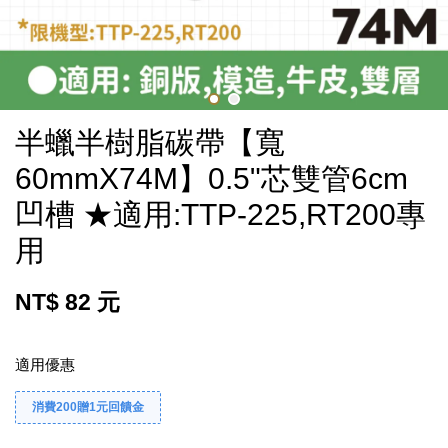
半蠟半樹脂碳帶【寬
60mmX74M】0.5"芯雙管6cm
凹槽 ★適用:TTP-225,RT200專
用
NT$ 82 元
適用優惠
消費200贈1元回饋金