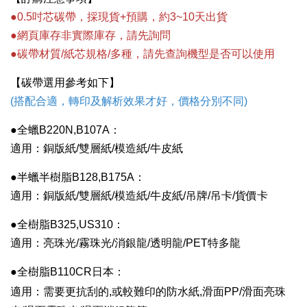
●0.5吋芯碳帶，採現貨+預購，約3~10天出貨
●網頁庫存非實際庫存，請先詢問
●碳帶材質/紙芯規格/多種，請先查詢機型是否可以使用
【碳帶選用參考如下】
(搭配合適，轉印及解析效果才好，價格分別不同)
●全蠟B220N,B107A：
適用：銅版
紙
/雙層
紙
/模造
紙
/牛皮紙
●
半蠟半樹脂B128,B175A：
適用：銅版
紙
/雙層
紙
/模造
紙
/
牛皮紙/
吊牌/吊卡/貨價卡
●
全樹脂B325,US310：
適用：亮珠光/霧珠光/消銀龍/透明龍/PET特多龍
●
全樹脂B110CR日本：
適用：需要更抗刮的,或
較難印的防水紙,
滑面
PP/
滑面
亮珠