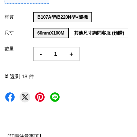
材質
B107A型/B220N型●隨機
尺寸
60mmX100M
其他尺寸詢問客服 (預購)
數量
-
+
⏳ 還剩 18 件
【訂購注意事項】