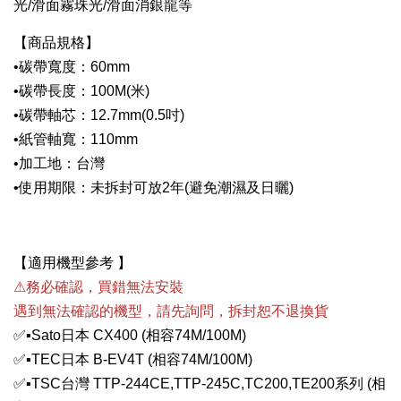
光/滑面霧珠光/滑面消銀龍等
【商品規格】
•碳帶寬度：60mm
•碳帶長度：100M(米)
•碳帶軸芯：12.7mm(0.5吋)
•紙管軸寬：110mm
•加工地：台灣
•使用期限：未拆封可放2年(避免潮濕及日曬)
【適用機型參考 】
⚠務必確認，買錯無法安裝
遇到無法確認的機型，請先詢問，拆封恕不退換貨
✅▪Sato日本 CX400 (相容74M/100M)
✅
▪TEC日本 B-EV4T
(相容74M/100M)
✅
▪TSC台灣 TTP-244CE,TTP-245C,TC200,
TE200系列
(相