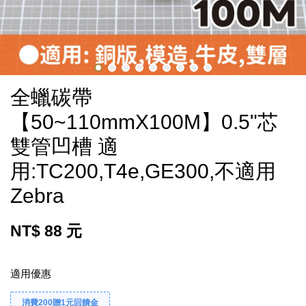
全蠟碳帶
【50~110mmX100M】0.5"芯
雙管凹槽 適
用:TC200,T4e,GE300,不適用
Zebra
NT$ 88 元
適用優惠
消費200贈1元回饋金